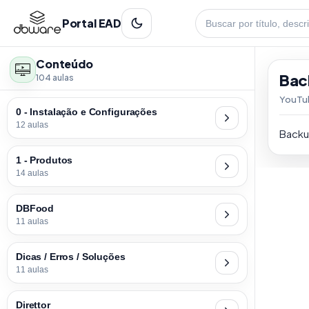
Portal EAD
Conteúdo
Bac
104 aulas
YouTu
0 - Instalação e Configurações
12 aulas
Backu
1 - Produtos
14 aulas
DBFood
11 aulas
Dicas / Erros / Soluções
11 aulas
Direttor