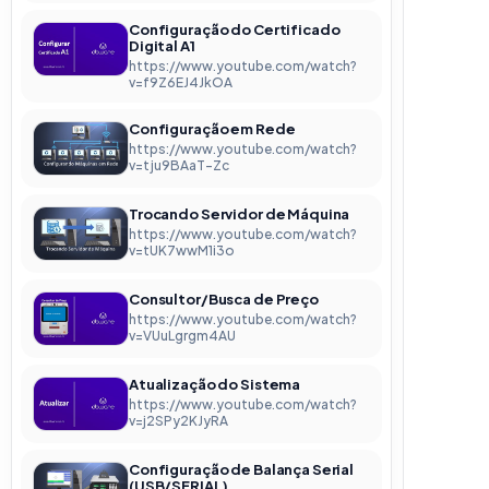
Configuração do Certificado
Digital A1
https://www.youtube.com/watch?
v=f9Z6EJ4JkOA
Configuração em Rede
https://www.youtube.com/watch?
v=tju9BAaT-Zc
Trocando Servidor de Máquina
https://www.youtube.com/watch?
v=tUK7wwM1i3o
Consultor/Busca de Preço
https://www.youtube.com/watch?
v=VUuLgrgm4AU
Atualização do Sistema
https://www.youtube.com/watch?
v=j2SPy2KJyRA
Configuração de Balança Serial
(USB/SERIAL)