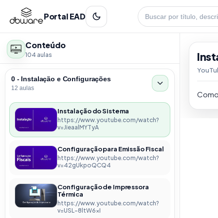
Portal EAD
Conteúdo
Ins
104 aulas
YouTu
0 - Instalação e Configurações
12 aulas
Como 
Instalação do Sistema
https://www.youtube.com/watch?
v=JieaalMYTyA
Configuração para Emissão Fiscal
https://www.youtube.com/watch?
v=42gUkpoQCQ4
Configuração de Impressora
Térmica
https://www.youtube.com/watch?
v=USL-8ltW6xI